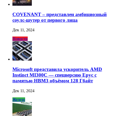
COVENANT – представлен амбициозный
соулс-шутер от первого лица
Дек 11, 2024
Новости
Microsoft представила ускоритель AMD
Instinct MI300C — спецверсию Epyc с
памятью HBM3 объёмом 128 Гбайт
Дек 11, 2024
Железо