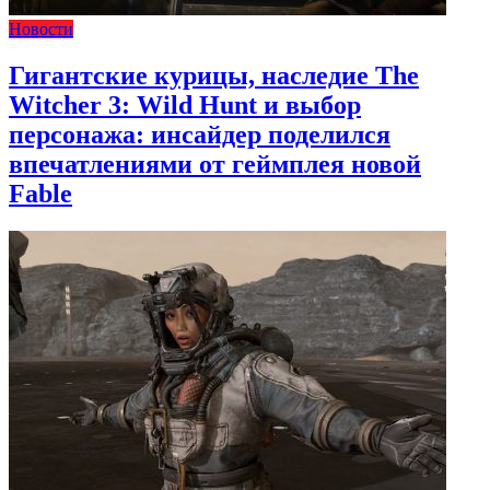
Новости
Гигантские курицы, наследие The
Witcher 3: Wild Hunt и выбор
персонажа: инсайдер поделился
впечатлениями от геймплея новой
Fable