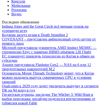
Консоли
Мобильные
Рецензии
Видео
Последнее обновление
Indiana Jones and the Great Circle всё меньше похож на
успешную игру
Кодзима заснул играя в Death Stranding 2
COVENANT – представлен амбициозный соулс-шутер от
первого лица
Microsoft представила ускоритель AMD Instinct MI300C —
спецверсию Epyc с памятью HBM3 объёмом 128 Гбайт
ЕС планирует привлечь технологии из Китая в обмен на
субсидии
Asustor представила Flashstor Gen2 — NAS на 6 или 12
твердотельных накопителей M.2
Основатель Moore Threads Technology верит, что в Китае
можно наладить выпуск современных GPU в условиях
санкций
Qualcomm к 2029 году хочет увеличить выручку в сегменте
ПК на $4 млрд в год
Гигантские курицы, наследие The Witcher 3: Wild Hunt и
выбор персонажа: инсайдер поделился впечатлениями от
геймплея новой Fable