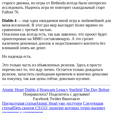
старого движка, но игры от Bethesda всегда было интересно
исследовать. Надеюсь игра не повторит скандальный старт
Fallout 76.
Diablo 4
— еще одна ожидаемоя мной игра в любимейшей для
меня вселенной. В этот раз мир выглядит более мрачно по
сравнению с третьей частью.
Опасения как всегда есть, так как заявлено, что проект будет
ориентирован на ММО составляющую. А это грозит
наличием денежных доилок и недостижимого контента без
вливаний опять же денег.
Но надежда есть.
Это только часть из объявленных релизов. Здесь я просто
перечислил то, что жду лично. Остается только дождаться
релизов, запастить свободным временем и конечно деньгами
на покупку, так как цены сейчас довольно кусачие.
Atomic Heart
Diablo 4
Hogwarts Legacy
Starfield
The Day Before
Понравилось? Поделитесь с друзьями!
Facebook
Twitter
Вконтакте
Предыдущая статья
Atomic Heart уже доступен
Следующая
статья
Пять скинов CS:GO, наличие которых точно вызовет
уважение у соперников