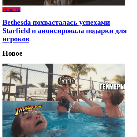
Новости
Bethesda похвасталась успехами
Starfield и анонсировала подарки для
игроков
Новое