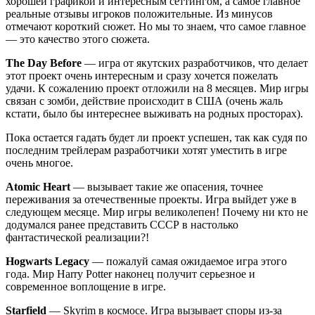
хорошей графикой и интересным сеттингом, а самое главное
реальные отзывы игроков положительные. Из минусов
отмечают короткий сюжет. Но мы то знаем, что самое главное
— это качество этого сюжета.
The Day Before
— игра от якутских разработчиков, что делает
этот проект очень интересным и сразу хочется пожелать
удачи. К сожалению проект отложили на 8 месяцев. Мир игры
связан с зомби, действие происходит в США (очень жаль
кстати, было бы интереснее выживать на родных просторах).
Пока остается гадать будет ли проект успешен, так как судя по
последним трейлерам разработчики хотят уместить в игре
очень многое.
Atomic Heart
— вызывает такие же опасения, точнее
переживания за отечественные проекты. Игра выйдет уже в
следующем месяце. Мир игры великолепен! Почему ни кто не
додумался ранее представить СССР в настолько
фантастической реализации?!
Hogwarts Legacy
— пожалуй самая ожидаемое игра этого
года. Мир Harry Potter наконец получит серьезное и
современное воплощение в игре.
Starfield
— Skyrim в космосе. Игра вызывает споры из-за