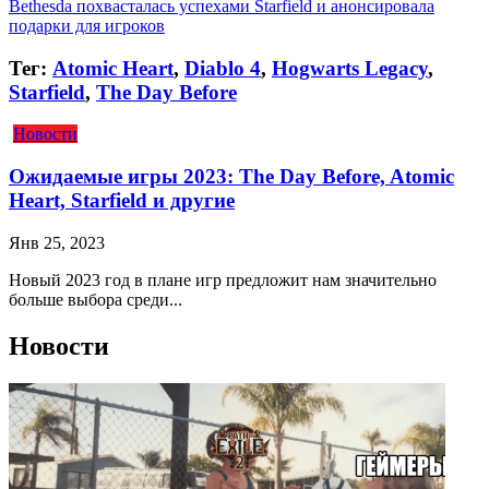
Bethesda похвасталась успехами Starfield и анонсировала
подарки для игроков
Тег:
Atomic Heart
,
Diablo 4
,
Hogwarts Legacy
,
Starfield
,
The Day Before
Новости
Ожидаемые игры 2023: The Day Before, Atomic
Heart, Starfield и другие
Янв 25, 2023
Новый 2023 год в плане игр предложит нам значительно
больше выбора среди...
Новости