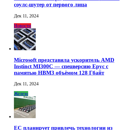
соулс-шутер от первого лица
Дек 11, 2024
Новости
Microsoft представила ускоритель AMD
Instinct MI300C — спецверсию Epyc с
памятью HBM3 объёмом 128 Гбайт
Дек 11, 2024
Железо
ЕС планирует привлечь технологии из