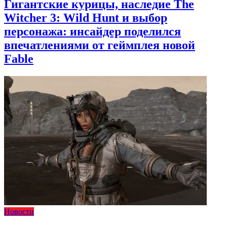
Гигантские курицы, наследие The
Witcher 3: Wild Hunt и выбор
персонажа: инсайдер поделился
впечатлениями от геймплея новой
Fable
Новости