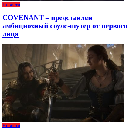
Новости
COVENANT – представлен
амбициозный соулс-шутер от первого
лица
Новости