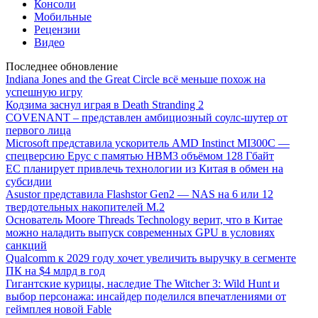
Консоли
Мобильные
Рецензии
Видео
Последнее обновление
Indiana Jones and the Great Circle всё меньше похож на
успешную игру
Кодзима заснул играя в Death Stranding 2
COVENANT – представлен амбициозный соулс-шутер от
первого лица
Microsoft представила ускоритель AMD Instinct MI300C —
спецверсию Epyc с памятью HBM3 объёмом 128 Гбайт
ЕС планирует привлечь технологии из Китая в обмен на
субсидии
Asustor представила Flashstor Gen2 — NAS на 6 или 12
твердотельных накопителей M.2
Основатель Moore Threads Technology верит, что в Китае
можно наладить выпуск современных GPU в условиях
санкций
Qualcomm к 2029 году хочет увеличить выручку в сегменте
ПК на $4 млрд в год
Гигантские курицы, наследие The Witcher 3: Wild Hunt и
выбор персонажа: инсайдер поделился впечатлениями от
геймплея новой Fable