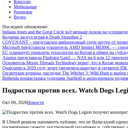
Консоли
Мобильные
Рецензии
Видео
Последнее обновление
Indiana Jones and the Great Circle всё меньше похож на успешну
Кодзима заснул играя в Death Stranding 2
COVENANT – представлен амбициозный соулс-шутер от перво
Microsoft представила ускоритель AMD Instinct MI300C — сп
ЕС планирует привлечь технологии из Китая в обмен на субси
Asustor представила Flashstor Gen2 — NAS на 6 или 12 твердо
Основатель Moore Threads Technology верит, что в Китае мож
Qualcomm к 2029 году хочет увеличить выручку в сегменте ПК 
Гигантские курицы, наследие The Witcher 3: Wild Hunt и выбор
Bethesda похвасталась успехами Starfield и анонсировала подар
Подростки против всех. Watch Dogs Leg
Окт 09, 2020
Новости
В Ubisoft решили напомнить публике, что не Вальгаллой едино
посвящённые сюжету, пострелизной поддержке и, собственно, са