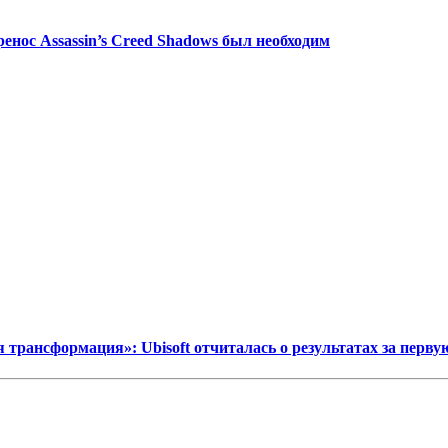
ренос Assassin’s Creed Shadows был необходим
я трансформация»: Ubisoft отчиталась о результатах за перв