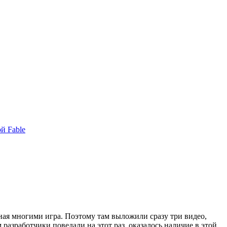
й Fable
нная многими игра. Поэтому там выложили сразу три видео,
разработчики поведали на этот раз, оказалось наличие в этой