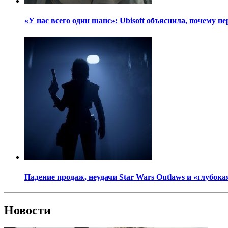
«У нас всего один шанс»: Ubisoft объяснила, почему пе
Падение продаж, неудачи Star Wars Outlaws и «глубока
Новости