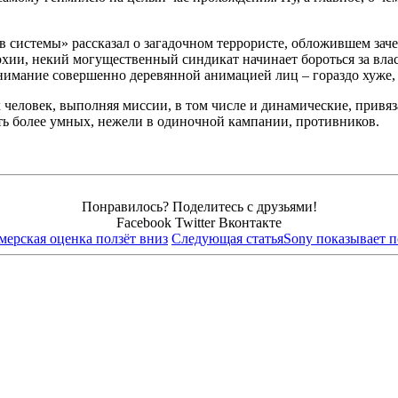
системы» рассказал о загадочном террористе, обложившем заче
хии, некий могущественный синдикат начинает бороться за влас
внимание совершенно деревянной анимацией лиц – гораздо хуже, ч
х человек, выполняя миссии, в том числе и динамические, привя
ть более умных, нежели в одиночной кампании, противников.
Понравилось? Поделитесь с друзьями!
Facebook
Twitter
Вконтакте
мерская оценка ползёт вниз
Следующая статья
Sony показывает п