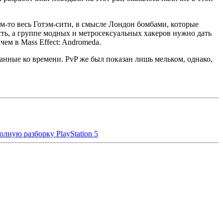
м-то весь Готэм-сити, в смысле Лондон бомбами, которые
ть, а группе модных и метросексуальных хакеров нужно дать
ем в Mass Effect: Andromeda.
занные ко времени. PvP же был показан лишь мельком, однако,
олную разборку PlayStation 5