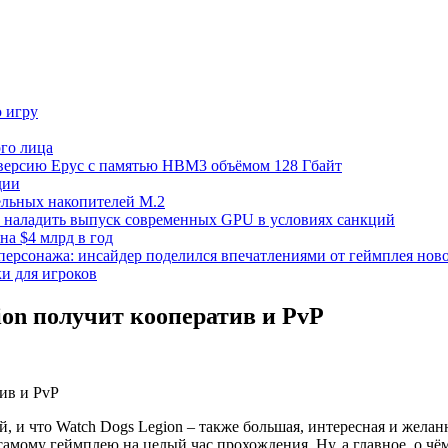
ю игру
го лица
ецверсию Epyc с памятью HBM3 объёмом 128 Гбайт
дии
тельных накопителей M.2
но наладить выпуск современных GPU в условиях санкций
на $4 млрд в год
 персонажа: инсайдер поделился впечатлениями от геймплея ново
ки для игроков
ion получит кооператив и PvP
й, и что Watch Dogs Legion – также большая, интересная и жела
мому геймплею на целый час прохождения. Ну, а главное, о чём 