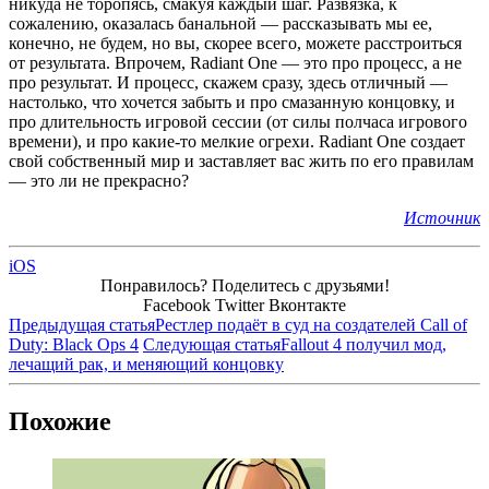
никуда не торопясь, смакуя каждый шаг. Развязка, к
сожалению, оказалась банальной — рассказывать мы ее,
конечно, не будем, но вы, скорее всего, можете расстроиться
от результата. Впрочем, Radiant One — это про процесс, а не
про результат. И процесс, скажем сразу, здесь отличный —
настолько, что хочется забыть и про смазанную концовку, и
про длительность игровой сессии (от силы полчаса игрового
времени), и про какие-то мелкие огрехи. Radiant One создает
свой собственный мир и заставляет вас жить по его правилам
— это ли не прекрасно?
Источник
iOS
Понравилось? Поделитесь с друзьями!
Facebook
Twitter
Вконтакте
Предыдущая статья
Рестлер подаёт в суд на создателей Call of
Duty: Black Ops 4
Следующая статья
Fallout 4 получил мод,
лечащий рак, и меняющий концовку
Похожие