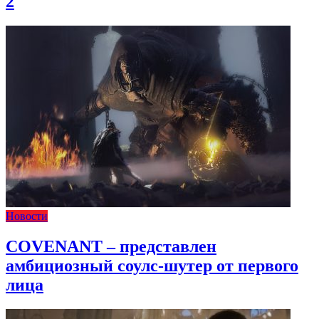
2
Новости
COVENANT – представлен
амбициозный соулс-шутер от первого
лица