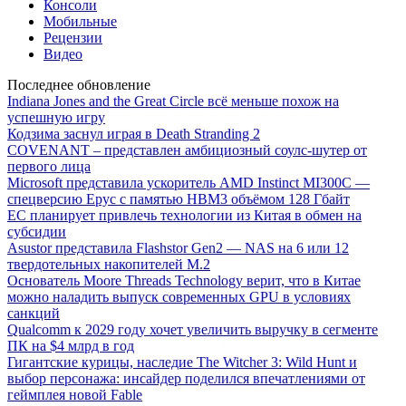
Консоли
Мобильные
Рецензии
Видео
Последнее обновление
Indiana Jones and the Great Circle всё меньше похож на
успешную игру
Кодзима заснул играя в Death Stranding 2
COVENANT – представлен амбициозный соулс-шутер от
первого лица
Microsoft представила ускоритель AMD Instinct MI300C —
спецверсию Epyc с памятью HBM3 объёмом 128 Гбайт
ЕС планирует привлечь технологии из Китая в обмен на
субсидии
Asustor представила Flashstor Gen2 — NAS на 6 или 12
твердотельных накопителей M.2
Основатель Moore Threads Technology верит, что в Китае
можно наладить выпуск современных GPU в условиях
санкций
Qualcomm к 2029 году хочет увеличить выручку в сегменте
ПК на $4 млрд в год
Гигантские курицы, наследие The Witcher 3: Wild Hunt и
выбор персонажа: инсайдер поделился впечатлениями от
геймплея новой Fable