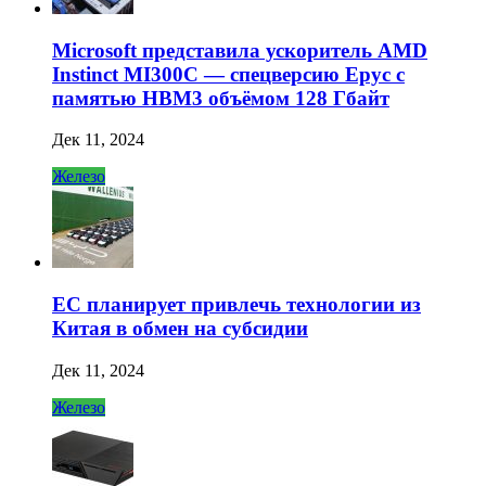
Microsoft представила ускоритель AMD
Instinct MI300C — спецверсию Epyc с
памятью HBM3 объёмом 128 Гбайт
Дек 11, 2024
Железо
ЕС планирует привлечь технологии из
Китая в обмен на субсидии
Дек 11, 2024
Железо