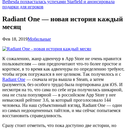
Bethesda похвасталась успехами Starfield и анонсировала
подарки для игроков
Radiant One — новая история каждый
месяц
Фев 18, 2019
Мобильные
К сожалению, жанр адвенчур в App Store не очень нравится
пользователям — они предпочитают что-то более простое и
короткое, в то время как адвенчуры по определению требуют,
чтобы игрок погружался в нее целиком. Так получилось и с
Radiant One
— сначала игра вышла в Steam, а затем
(разумеется, без особого труда) была портирована для iOS. И
несмотря на то, что сама по себе игра получилась шикарной,
она не стала популярной — в российском App Store у нее
невысокий рейтинг 3.6, за который проголосовало 144
человека. На наш субъективный взгляд, Radiant One — один
из самых недооцененных тайтлов, и мы сейчас попытаемся
восстановить справедливость.
Сразу стоит отметить, что пока доступно две истории, но