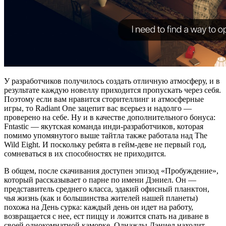
У разработчиков получилось создать отличную атмосферу, и в
результате каждую новеллу приходится пропускать через себя.
Поэтому если вам нравится сторителлинг и атмосферные
игры, то Radiant One зацепит вас всерьез и надолго —
проверено на себе. Ну и в качестве дополнительного бонуса:
Fntastic — якутская команда инди-разработчиков, которая
помимо упомянутого выше тайтла также работала над The
Wild Eight. И поскольку ребята в гейм-деве не первый год,
сомневаться в их способностях не приходится.
В общем, после скачивания доступен эпизод «Пробуждение»,
который рассказывает о парне по имени Дэниел. Он —
представитель среднего класса, эдакий офисный планктон,
чья жизнь (как и большинства жителей нашей планеты)
похожа на День сурка: каждый день он идет на работу,
возвращается с нее, ест пиццу и ложится спать на диване в
своей однокомнатной каморке. Однажды Дэниел находит