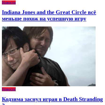
Новости
Indiana Jones and the Great Circle всё
меньше похож на успешную игру
Новости
Кодзима заснул играя в Death Stranding