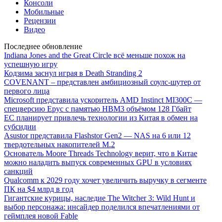
Консоли
Мобильные
Рецензии
Видео
Последнее обновление
Indiana Jones and the Great Circle всё меньше похож на
успешную игру
Кодзима заснул играя в Death Stranding 2
COVENANT – представлен амбициозный соулс-шутер от
первого лица
Microsoft представила ускоритель AMD Instinct MI300C —
спецверсию Epyc с памятью HBM3 объёмом 128 Гбайт
ЕС планирует привлечь технологии из Китая в обмен на
субсидии
Asustor представила Flashstor Gen2 — NAS на 6 или 12
твердотельных накопителей M.2
Основатель Moore Threads Technology верит, что в Китае
можно наладить выпуск современных GPU в условиях
санкций
Qualcomm к 2029 году хочет увеличить выручку в сегменте
ПК на $4 млрд в год
Гигантские курицы, наследие The Witcher 3: Wild Hunt и
выбор персонажа: инсайдер поделился впечатлениями от
геймплея новой Fable