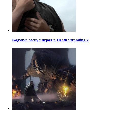
Кодзима заснул играя в Death Stranding 2