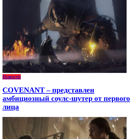
Новости
COVENANT – представлен
амбициозный соулс-шутер от первого
лица