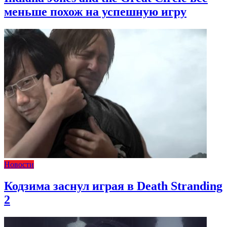
меньше похож на успешную игру
Новости
Кодзима заснул играя в Death Stranding
2