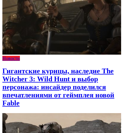
Новости
Гигантские курицы, наследие The
Witcher 3: Wild Hunt и выбор
персонажа: инсайдер поделился
впечатлениями от геймплея новой
Fable