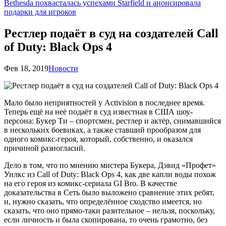
Bethesda похвасталась успехами Starfield и анонсировала
подарки для игроков
Рестлер подаёт в суд на создателей Call
of Duty: Black Ops 4
Фев 18, 2019
Новости
Мало было неприятностей у Activision в последнее время.
Теперь ещё на неё подаёт в суд известная в США шоу-
персона: Букер Ти – спортсмен, рестлер и актёр, снимавшийся
в нескольких боевиках, а также ставший прообразом для
одного комикс-героя, который, собственно, и оказался
причиной разногласий.
Дело в том, что по мнению мистера Букера, Дэвид «Профет»
Уилкс из Call of Duty: Black Ops 4, как две капли воды похож
на его героя из комикс-сериала GI Bro. В качестве
доказательства в Сеть было выложено сравнение этих ребят,
и, нужно сказать, что определённое сходство имеется, но
сказать, что оно прямо-таки разительное – нельзя, поскольку,
если личность и была скопирована, то очень грамотно, без