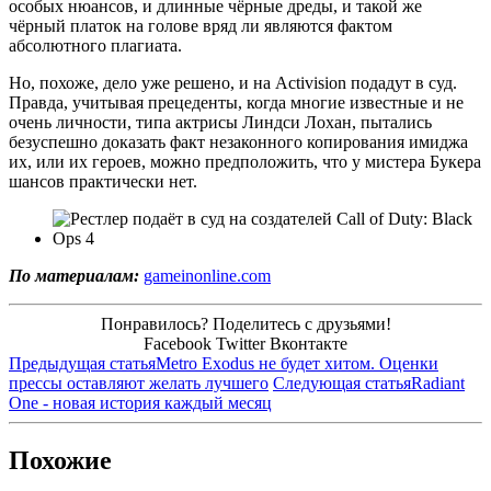
особых нюансов, и длинные чёрные дреды, и такой же
чёрный платок на голове вряд ли являются фактом
абсолютного плагиата.
Но, похоже, дело уже решено, и на Activision подадут в суд.
Правда, учитывая прецеденты, когда многие известные и не
очень личности, типа актрисы Линдси Лохан, пытались
безуспешно доказать факт незаконного копирования имиджа
их, или их героев, можно предположить, что у мистера Букера
шансов практически нет.
По материалам:
gameinonline.com
Понравилось? Поделитесь с друзьями!
Facebook
Twitter
Вконтакте
Предыдущая статья
Metro Exodus не будет хитом. Оценки
прессы оставляют желать лучшего
Следующая статья
Radiant
One - новая история каждый месяц
Похожие