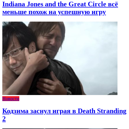
Indiana Jones and the Great Circle всё
меньше похож на успешную игру
Новости
Кодзима заснул играя в Death Stranding
2