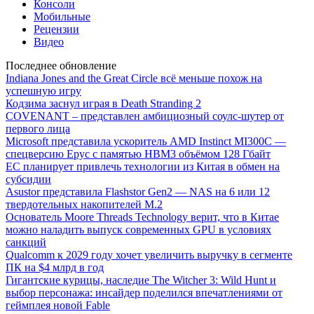
Консоли
Мобильные
Рецензии
Видео
Последнее обновление
Indiana Jones and the Great Circle всё меньше похож на
успешную игру
Кодзима заснул играя в Death Stranding 2
COVENANT – представлен амбициозный соулс-шутер от
первого лица
Microsoft представила ускоритель AMD Instinct MI300C —
спецверсию Epyc с памятью HBM3 объёмом 128 Гбайт
ЕС планирует привлечь технологии из Китая в обмен на
субсидии
Asustor представила Flashstor Gen2 — NAS на 6 или 12
твердотельных накопителей M.2
Основатель Moore Threads Technology верит, что в Китае
можно наладить выпуск современных GPU в условиях
санкций
Qualcomm к 2029 году хочет увеличить выручку в сегменте
ПК на $4 млрд в год
Гигантские курицы, наследие The Witcher 3: Wild Hunt и
выбор персонажа: инсайдер поделился впечатлениями от
геймплея новой Fable