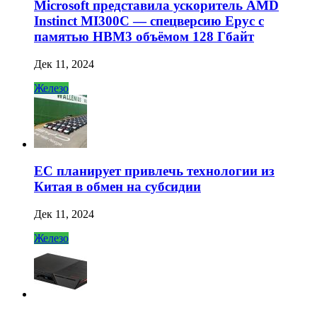
Microsoft представила ускоритель AMD
Instinct MI300C — спецверсию Epyc с
памятью HBM3 объёмом 128 Гбайт
Дек 11, 2024
Железо
ЕС планирует привлечь технологии из
Китая в обмен на субсидии
Дек 11, 2024
Железо