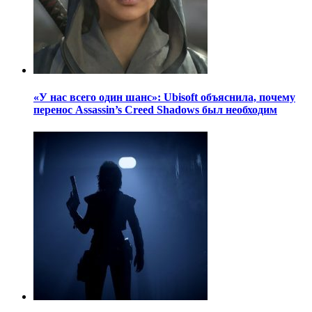
«У нас всего один шанс»: Ubisoft объяснила, почему
перенос Assassin’s Creed Shadows был необходим