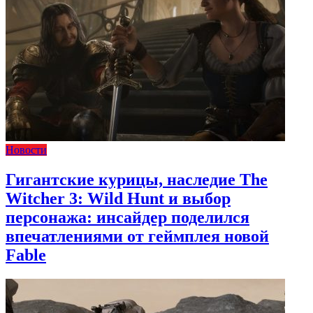
Новости
Гигантские курицы, наследие The
Witcher 3: Wild Hunt и выбор
персонажа: инсайдер поделился
впечатлениями от геймплея новой
Fable