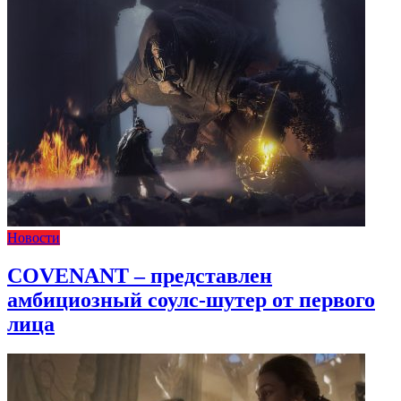
Новости
COVENANT – представлен
амбициозный соулс-шутер от первого
лица