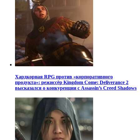
Хардкорная RPG против «корпоративного
продукта»: режиссёр Kingdom Come: Deliverance 2
высказался о конкуренции с Assassin’s Creed Shadows