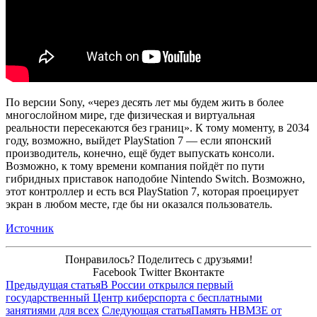
По версии Sony, «через десять лет мы будем жить в более
многослойном мире, где физическая и виртуальная
реальности пересекаются без границ». К тому моменту, в 2034
году, возможно, выйдет PlayStation 7 — если японский
производитель, конечно, ещё будет выпускать консоли.
Возможно, к тому времени компания пойдёт по пути
гибридных приставок наподобие Nintendo Switch. Возможно,
этот контроллер и есть вся PlayStation 7, которая проецирует
экран в любом месте, где бы ни оказался пользователь.
Источник
Понравилось? Поделитесь с друзьями!
Facebook
Twitter
Вконтакте
Предыдущая статья
В России открылся первый
государственный Центр киберспорта с бесплатными
занятиями для всех
Следующая статья
Память HBM3E от