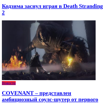
Кодзима заснул играя в Death Stranding
2
Новости
COVENANT – представлен
амбициозный соулс-шутер от первого