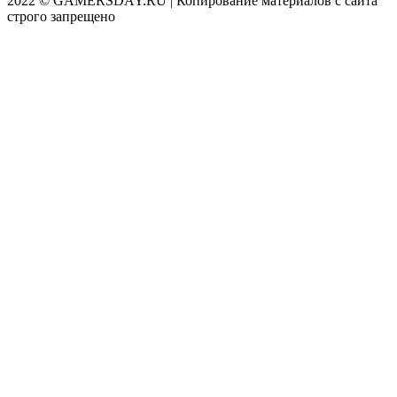
2022 © GAMERSDAY.RU | Копирование материалов с сайта
строго запрещено