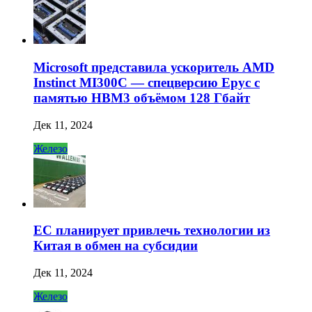
Microsoft представила ускоритель AMD
Instinct MI300C — спецверсию Epyc с
памятью HBM3 объёмом 128 Гбайт
Дек 11, 2024
Железо
ЕС планирует привлечь технологии из
Китая в обмен на субсидии
Дек 11, 2024
Железо