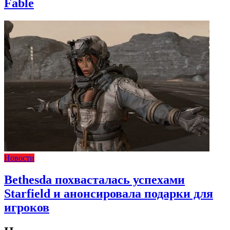
Fable
Новости
Bethesda похвасталась успехами
Starfield и анонсировала подарки для
игроков