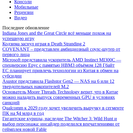
Консоли
Мобильные
Рецензии
Видео
Последнее обновление
Indiana Jones and the Great Circle всё меньше похож на
успешную игру
Кодзима заснул играя в Death Stranding 2
COVENANT – представлен амбициозный соулс-шутер от
первого лица
Microsoft представила ускоритель AMD Instinct MI300C —
спецверсию Epyc с памятью HBM3 объёмом 128 Гбайт
ЕС планирует привлечь технологии из Китая в обмен на
субсидии
Asustor представила Flashstor Gen2 — NAS на 6 или 12
твердотельных накопителей M.2
Основатель Moore Threads Technology верит, что в Китае
можно наладить выпуск современных GPU в условиях
санкций
Qualcomm к 2029 году хочет увеличить выручку в сегменте
ПК на $4 млрд в год
Гигантские курицы, наследие The Witcher 3: Wild Hunt и
выбор персонажа: инсайдер поделился впечатлениями от
геймплея новой Fable