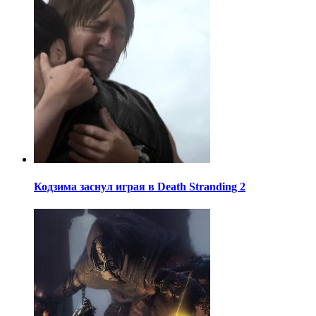
Кодзима заснул играя в Death Stranding 2