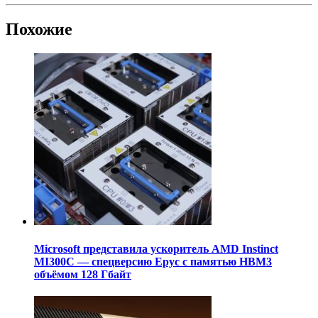
Похожие
Microsoft представила ускоритель AMD Instinct
MI300C — спецверсию Epyc с памятью HBM3
объёмом 128 Гбайт