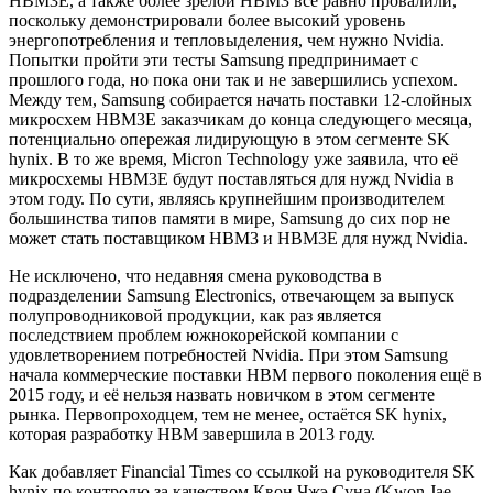
HBM3E, а также более зрелой HBM3 всё равно провалили,
поскольку демонстрировали более высокий уровень
энергопотребления и тепловыделения, чем нужно Nvidia.
Попытки пройти эти тесты Samsung предпринимает с
прошлого года, но пока они так и не завершились успехом.
Между тем, Samsung собирается начать поставки 12-слойных
микросхем HBM3E заказчикам до конца следующего месяца,
потенциально опережая лидирующую в этом сегменте SK
hynix. В то же время, Micron Technology уже заявила, что её
микросхемы HBM3E будут поставляться для нужд Nvidia в
этом году. По сути, являясь крупнейшим производителем
большинства типов памяти в мире, Samsung до сих пор не
может стать поставщиком HBM3 и HBM3E для нужд Nvidia.
Не исключено, что недавняя смена руководства в
подразделении Samsung Electronics, отвечающем за выпуск
полупроводниковой продукции, как раз является
последствием проблем южнокорейской компании с
удовлетворением потребностей Nvidia. При этом Samsung
начала коммерческие поставки HBM первого поколения ещё в
2015 году, и её нельзя назвать новичком в этом сегменте
рынка. Первопроходцем, тем не менее, остаётся SK hynix,
которая разработку HBM завершила в 2013 году.
Как добавляет Financial Times со ссылкой на руководителя SK
hynix по контролю за качеством Квон Чжэ Суна (Kwon Jae-