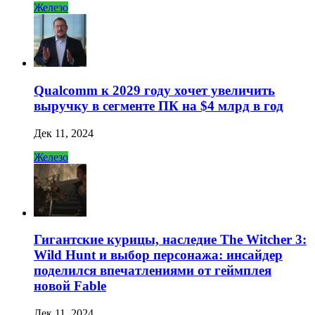
Железо
Qualcomm к 2029 году хочет увеличить
выручку в сегменте ПК на $4 млрд в год
Дек 11, 2024
Железо
Гигантские курицы, наследие The Witcher 3:
Wild Hunt и выбор персонажа: инсайдер
поделился впечатлениями от геймплея
новой Fable
Дек 11, 2024