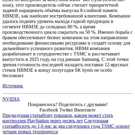
soon), этот производитель сейчас считает приоритетной
задачей наращивать объёмы выпуска 8-слойной памяти
HBM3E, как наиболее востребованной клиентами. Компании
удалось поднять уровень выхода годной продукции в
сегменте HBM3E до солидных 80 %, а время
производственного цикла сократить на 50 %. Именно борьба с
браком обеспечивает бизнес компании на этом направлении
необходимыми финансовыми ресурсами и создаёт основу для
дальнейшего успешного развития. HBM4 компания
разрабатывает в сотрудничестве с TSMC и рассчитывает
выпустить в 2025 году, на год раньше Samsung. С этой точки
зрения готовность последней наладить поставки 12-ярусных
стеков HBM3E к концу полугодия SK hynix не особо
беспокоит.
Источник
NVIDIA
Понравилось? Поделитесь с друзьями!
Facebook
Twitter
Вконтакте
Предыдущая статья
Sony показала, каким может стать
контроллер PlayStation через десять лет
Следующая
статья
Вплоть до 1,6 нм: за два следующих года TSMC освоит
четыре новых техпроцесса