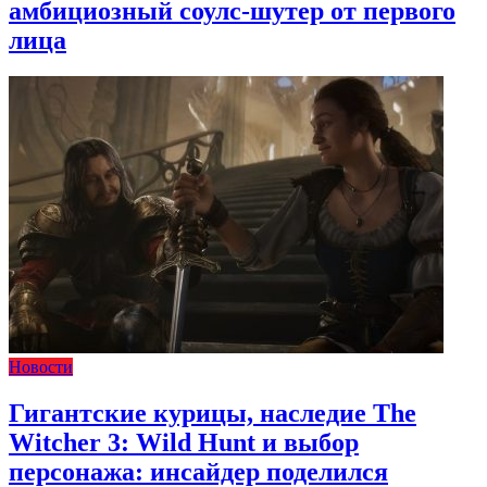
амбициозный соулс-шутер от первого
лица
Новости
Гигантские курицы, наследие The
Witcher 3: Wild Hunt и выбор
персонажа: инсайдер поделился