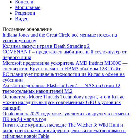
Консоли
Мобильные
Рецензии
Видео
Последнее обновление
Indiana Jones and the Great Circle всё меньше похож на
успешную игру
Кодзима заснул играя в Death Stranding 2
COVENANT – представлен амбициозный соулс-шутер от
первого лица
Microsoft представила ускоритель AMD Instinct MI300C —
спецверсию Epyc с памятью HBM3 объёмом 128 Гбайт
ЕС планирует привлечь технологии из Китая в обмен на
субсидии
Asustor представила Flashstor Gen2 — NAS на 6 или 12
твердотельных накопителей M.2
Основатель Moore Threads Technology верит, что в Китае
можно наладить выпуск современных GPU в условиях
санкций
Qualcomm к 2029 году хочет увеличить выручку в сегменте
ПК на $4 млрд в год
Гигантские курицы, наследие The Witcher 3: Wild Hunt и
выбор персонажа: инсайдер поделился впечатлениями от
геймплея новой Fable