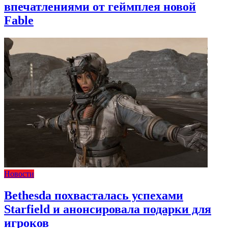
впечатлениями от геймплея новой
Fable
Новости
Bethesda похвасталась успехами
Starfield и анонсировала подарки для
игроков