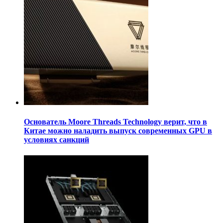
Основатель Moore Threads Technology верит, что в
Китае можно наладить выпуск современных GPU в
условиях санкций