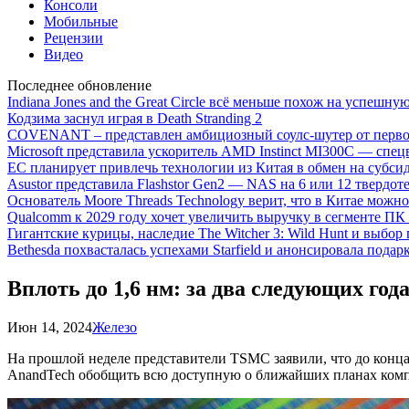
Консоли
Мобильные
Рецензии
Видео
Последнее обновление
Indiana Jones and the Great Circle всё меньше похож на успешну
Кодзима заснул играя в Death Stranding 2
COVENANT – представлен амбициозный соулс-шутер от перво
Microsoft представила ускоритель AMD Instinct MI300C — сп
ЕС планирует привлечь технологии из Китая в обмен на субси
Asustor представила Flashstor Gen2 — NAS на 6 или 12 твердо
Основатель Moore Threads Technology верит, что в Китае мож
Qualcomm к 2029 году хочет увеличить выручку в сегменте ПК 
Гигантские курицы, наследие The Witcher 3: Wild Hunt и выбор
Bethesda похвасталась успехами Starfield и анонсировала подар
Вплоть до 1,6 нм: за два следующих го
Июн 14, 2024
Железо
На прошлой неделе представители TSMC заявили, что до конца
AnandTech обобщить всю доступную о ближайших планах компа