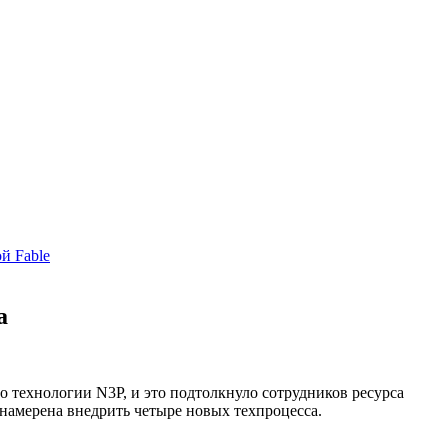
й Fable
а
о технологии N3P, и это подтолкнуло сотрудников ресурса
амерена внедрить четыре новых техпроцесса.