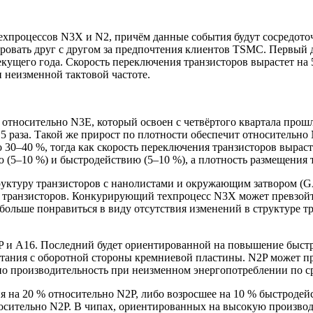
ехпроцессов N3X и N2, причём данные события будут сосредот
ировать друг с другом за предпочтения клиентов TSMC. Первый 
текущего года. Скорость переключения транзисторов вырастет н
и неизменной тактовой частоте.
относительно N3E, который освоен с четвёртого квартала прошл
15 раза. Такой же прирост по плотности обеспечит относительно
 30–40 %, тогда как скорость переключения транзисторов вырас
(5–10 %) и быстродействию (5–10 %), а плотность размещения т
уктуру транзисторов с нанолистами и окружающим затвором (G
я транзисторов. Конкурирующий техпроцесс N3X может превзойт
льше понравиться в виду отсутствия изменений в структуре тра
P и A16. Последний будет ориентированной на повышение быст
питания с оборотной стороны кремниевой пластины. N2P может п
о производительность при неизменном энергопотреблении по с
 на 20 % относительно N2P, либо возросшее на 10 % быстродейс
осительно N2P. В чипах, ориентированных на высокую производи