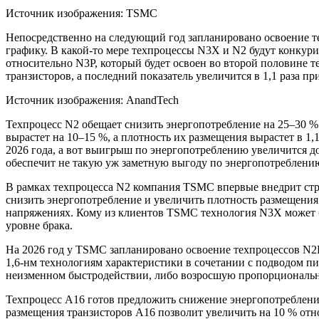
Источник изображения: TSMC
Непосредственно на следующий год запланировано освоение т
графику. В какой-то мере техпроцессы N3X и N2 будут конкур
относительно N3P, который будет освоен во второй половине 
транзисторов, а последний показатель увеличится в 1,1 раза пр
Источник изображения: AnandTech
Техпроцесс N2 обещает снизить энергопотребление на 25–30 % 
вырастет на 10–15 %, а плотность их размещения вырастет в 1,
2026 года, а вот выигрыш по энергопотреблению увеличится до
обеспечит не такую уж заметную выгоду по энергопотреблению 
В рамках техпроцесса N2 компания TSMC впервые внедрит стр
снизить энергопотребление и увеличить плотность размещени
напряжениях. Кому из клиентов TSMC технология N3X может бо
уровне брака.
На 2026 год у TSMC запланировано освоение техпроцессов N2
1,6-нм технологиям характеристики в сочетании с подводом 
неизменном быстродействии, либо возросшую пропорциональн
Техпроцесс A16 готов предложить снижение энергопотребления
размещения транзисторов A16 позволит увеличить на 10 % отн