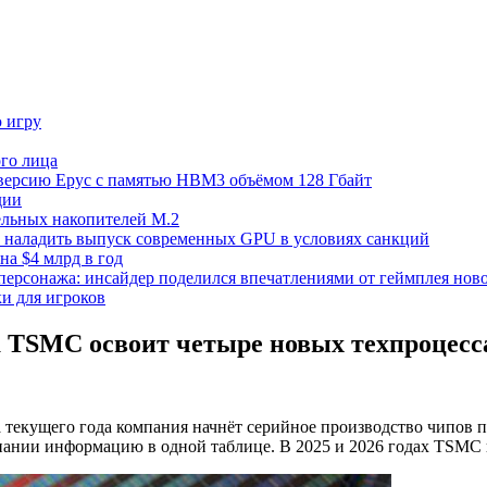
ю игру
го лица
ецверсию Epyc с памятью HBM3 объёмом 128 Гбайт
дии
тельных накопителей M.2
но наладить выпуск современных GPU в условиях санкций
на $4 млрд в год
 персонажа: инсайдер поделился впечатлениями от геймплея ново
ки для игроков
да TSMC освоит четыре новых техпроцесс
 текущего года компания начнёт серийное производство чипов п
нии информацию в одной таблице. В 2025 и 2026 годах TSMC н