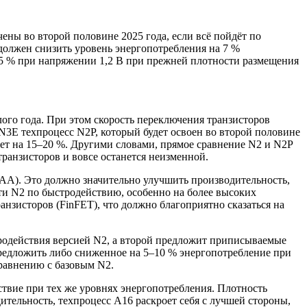
очены во второй половине
2025 года, если всё пойдёт по
должен снизить уровень энергопотребления на 7 %
а 5 % при напряжении 1,2 В при прежней плотности размещения
ого года. При этом скорость переключения транзисторов
 N3E техпроцесс N2P, который будет освоен во второй половине
тет на 15–20 %. Другими словами, прямое сравнение N2 и N2P
ранзисторов и вовсе останется неизменной.
AA). Это должно значительно улучшить производительность,
и N2 по быстродействию, особенно на более высоких
нзисторов (FinFET), что должно благоприятно сказаться на
родействия версией N2, а второй предложит приписываемые
редложить либо сниженное на 5–10 % энергопотребление при
равнению с базовым N2.
твие при тех же уровнях энергопотребления. Плотность
тельность, техпроцесс A16 раскроет себя с лучшей стороны,