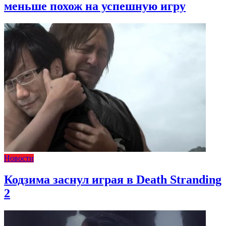
меньше похож на успешную игру
Новости
Кодзима заснул играя в Death Stranding
2