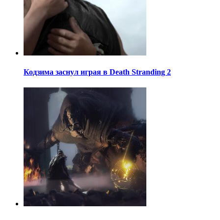
Кодзима заснул играя в Death Stranding 2