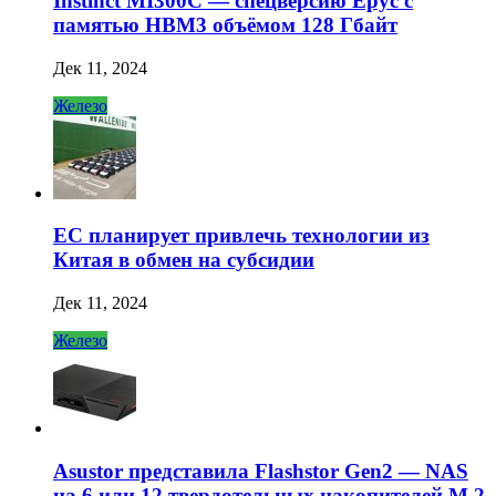
Instinct MI300C — спецверсию Epyc с
памятью HBM3 объёмом 128 Гбайт
Дек 11, 2024
Железо
ЕС планирует привлечь технологии из
Китая в обмен на субсидии
Дек 11, 2024
Железо
Asustor представила Flashstor Gen2 — NAS
на 6 или 12 твердотельных накопителей M.2