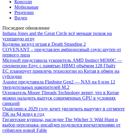
Консоли
Мобильные
Рецензии
Видео
Последнее обновление
Indiana Jones and the Great Circle всё меньше похож на
успешную игру
Кодзима заснул играя в Death Stranding 2
COVENANT – представлен амбициозный соулс-шутер от
первого лица
Microsoft представила ускоритель AMD Instinct MI300C —
спецверсию Epyc с памятью HBM3 объёмом 128 Гбайт
ЕС планирует привлечь технологии из Китая в обмен на
субсидии
Asustor представила Flashstor Gen2 — NAS на 6 или 12
твердотельных накопителей M.2
Основатель Moore Threads Technology верит, что в Китае
можно наладить выпуск современных GPU в условиях
санкций
Qualcomm к 2029 году хочет увеличить выручку в сегменте
ПК на $4 млрд в год
Гигантские курицы, наследие The Witcher 3: Wild Hunt и
выбор персонажа: инсайдер поделился впечатлениями от
геймплея новой Fable