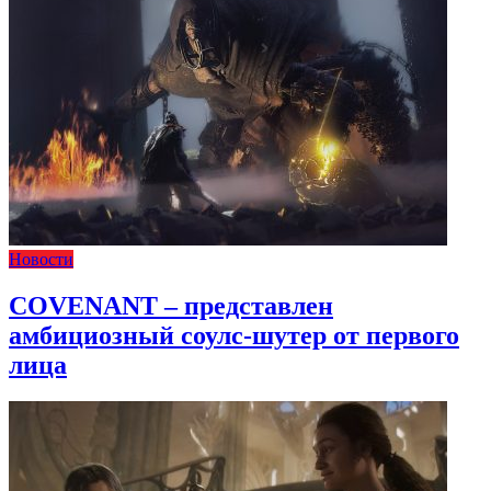
Новости
COVENANT – представлен
амбициозный соулс-шутер от первого
лица