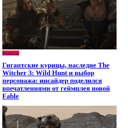
Новости
Гигантские курицы, наследие The
Witcher 3: Wild Hunt и выбор
персонажа: инсайдер поделился
впечатлениями от геймплея новой
Fable