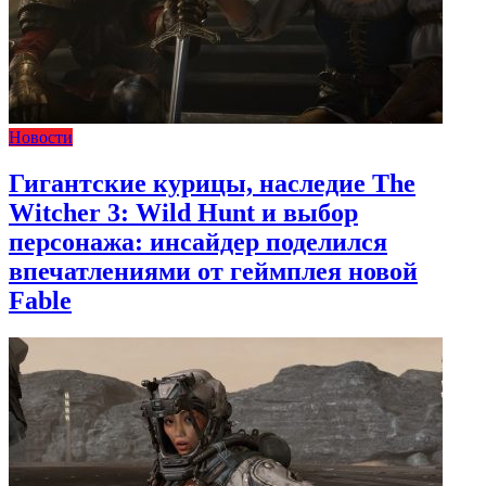
Новости
Гигантские курицы, наследие The
Witcher 3: Wild Hunt и выбор
персонажа: инсайдер поделился
впечатлениями от геймплея новой
Fable