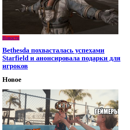
Новости
Bethesda похвасталась успехами
Starfield и анонсировала подарки для
игроков
Новое