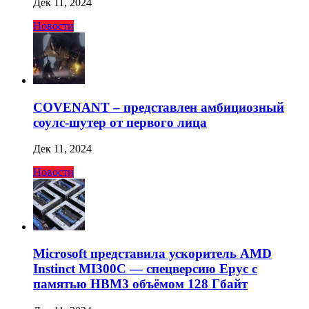
Дек 11, 2024
Новости
COVENANT – представлен амбициозный
соулс-шутер от первого лица
Дек 11, 2024
Новости
Microsoft представила ускоритель AMD
Instinct MI300C — спецверсию Epyc с
памятью HBM3 объёмом 128 Гбайт