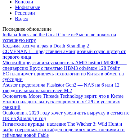
Консоли
Мобильные
Рецензии
Видео
Последнее обновление
Indiana Jones and the Great Circle всё меньше похож на
успешную игру
Кодзима заснул играя в Death Stranding 2
COVENANT – представлен амбициозный соулс-шутер от
первого лица
Microsoft представила ускоритель AMD Instinct MI300C —
спецверсию Epyc с памятью HBM3 объёмом 128 Гбайт
ЕС планирует привлечь технологии из Китая в обмен на
субсидии
Asustor представила Flashstor Gen2 — NAS на 6 или 12
твердотельных накопителей M.2
Основатель Moore Threads Technology верит, что в Китае
можно наладить выпуск современных GPU в условиях
санкций
Qualcomm к 2029 году хочет увеличить выручку в сегменте
ПК на $4 млрд в год
Гигантские курицы, наследие The Witcher 3: Wild Hunt и
выбор персонажа: инсайдер поделился впечатлениями от
геймплея новой Fable