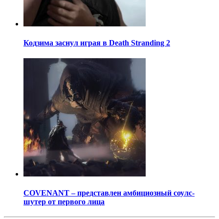
Кодзима заснул играя в Death Stranding 2
COVENANT – представлен амбициозный соулс-
шутер от первого лица