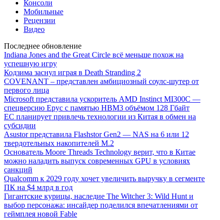
Консоли
Мобильные
Рецензии
Видео
Последнее обновление
Indiana Jones and the Great Circle всё меньше похож на
успешную игру
Кодзима заснул играя в Death Stranding 2
COVENANT – представлен амбициозный соулс-шутер от
первого лица
Microsoft представила ускоритель AMD Instinct MI300C —
спецверсию Epyc с памятью HBM3 объёмом 128 Гбайт
ЕС планирует привлечь технологии из Китая в обмен на
субсидии
Asustor представила Flashstor Gen2 — NAS на 6 или 12
твердотельных накопителей M.2
Основатель Moore Threads Technology верит, что в Китае
можно наладить выпуск современных GPU в условиях
санкций
Qualcomm к 2029 году хочет увеличить выручку в сегменте
ПК на $4 млрд в год
Гигантские курицы, наследие The Witcher 3: Wild Hunt и
выбор персонажа: инсайдер поделился впечатлениями от
геймплея новой Fable