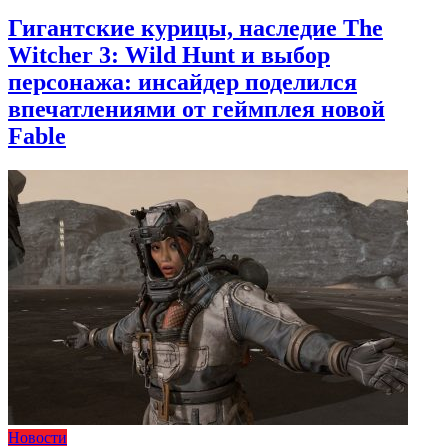
Гигантские курицы, наследие The
Witcher 3: Wild Hunt и выбор
персонажа: инсайдер поделился
впечатлениями от геймплея новой
Fable
Новости