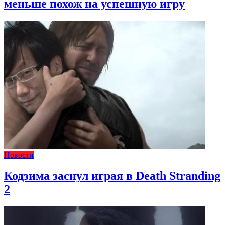
меньше похож на успешную игру
Новости
Кодзима заснул играя в Death Stranding
2