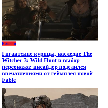
Новости
Гигантские курицы, наследие The
Witcher 3: Wild Hunt и выбор
персонажа: инсайдер поделился
впечатлениями от геймплея новой
Fable