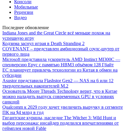
Консоли
Мобильные
Рецензии
Видео
Последнее обновление
Indiana Jones and the Great Circle всё меньше похож на
успешную игру
Кодзима заснул играя в Death Stranding 2
COVENANT – представлен амбициозный соулс-шутер от
первого лица
Microsoft представила ускоритель AMD Instinct MI300C —
спецверсию Epyc с памятью HBM3 объёмом 128 Гбайт
ЕС планирует привлечь технологии из Китая в обмен на
субсидии
Asustor представила Flashstor Gen2 — NAS на 6 или 12
твердотельных накопителей M.2
Основатель Moore Threads Technology верит, что в Китае
можно наладить выпуск современных GPU в условиях
санкций
Qualcomm к 2029 году хочет увеличить выручку в сегменте
ПК на $4 млрд в год
Гигантские курицы, наследие The Witcher 3: Wild Hunt и
выбор персонажа: инсайдер поделился впечатлениями от
геймплея новой Fable