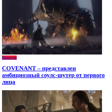
Новости
COVENANT – представлен
амбициозный соулс-шутер от первого
лица