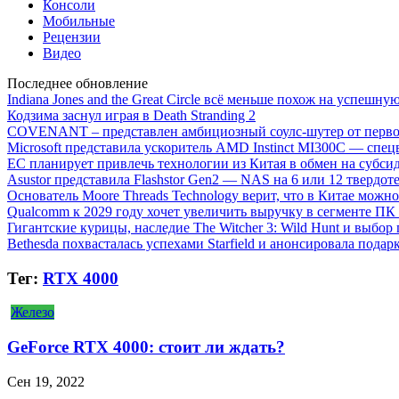
Консоли
Мобильные
Рецензии
Видео
Последнее обновление
Indiana Jones and the Great Circle всё меньше похож на успешну
Кодзима заснул играя в Death Stranding 2
COVENANT – представлен амбициозный соулс-шутер от перво
Microsoft представила ускоритель AMD Instinct MI300C — сп
ЕС планирует привлечь технологии из Китая в обмен на субси
Asustor представила Flashstor Gen2 — NAS на 6 или 12 твердо
Основатель Moore Threads Technology верит, что в Китае мож
Qualcomm к 2029 году хочет увеличить выручку в сегменте ПК 
Гигантские курицы, наследие The Witcher 3: Wild Hunt и выбор
Bethesda похвасталась успехами Starfield и анонсировала подар
Тег:
RTX 4000
Железо
GeForce RTX 4000: стоит ли ждать?
Сен 19, 2022