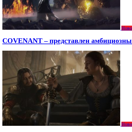
Ново
COVENANT – представлен амбициозный 
Ново