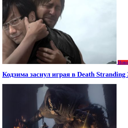
Ново
Кодзима заснул играя в Death Stranding 