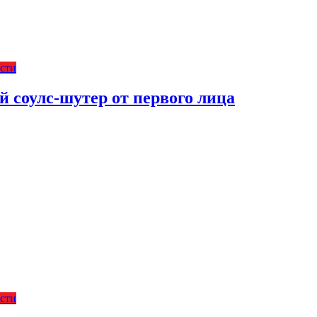
сти
соулс-шутер от первого лица
сти