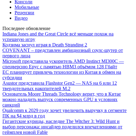
Консоли
Мобильные
Рецензии
Видео
Последнее обновление
Indiana Jones and the Great Circle всё меньше похож на
успешную игру
Кодзима заснул играя в Death Stranding 2
COVENANT – представлен амбициозный соулс-шутер от
первого лица
Microsoft представила ускоритель AMD Instinct MI300C —
спецверсию Epyc с памятью HBM3 объёмом 128 Гбайт
ЕС планирует привлечь технологии из Китая в обмен на
субсидии
Asustor представила Flashstor Gen2 — NAS на 6 или 12
твердотельных накопителей M.2
Основатель Moore Threads Technology верит, что в Китае
можно наладить выпуск современных GPU в условиях
санкций
Qualcomm к 2029 году хочет увеличить выручку в сегменте
ПК на $4 млрд в год
Гигантские курицы, наследие The Witcher 3: Wild Hunt и
выбор персонажа: инсайдер поделился впечатлениями от
геймплея новой Fable