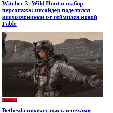
Witcher 3: Wild Hunt и выбор
персонажа: инсайдер поделился
впечатлениями от геймплея новой
Fable
Новости
Bethesda похвасталась успехами