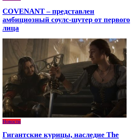
COVENANT – представлен
амбициозный соулс-шутер от первого
лица
Новости
Гигантские курицы, наследие The