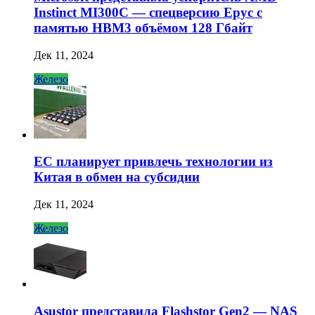
Instinct MI300C — спецверсию Epyc с
памятью HBM3 объёмом 128 Гбайт
Дек 11, 2024
Железо
ЕС планирует привлечь технологии из
Китая в обмен на субсидии
Дек 11, 2024
Железо
Asustor представила Flashstor Gen2 — NAS