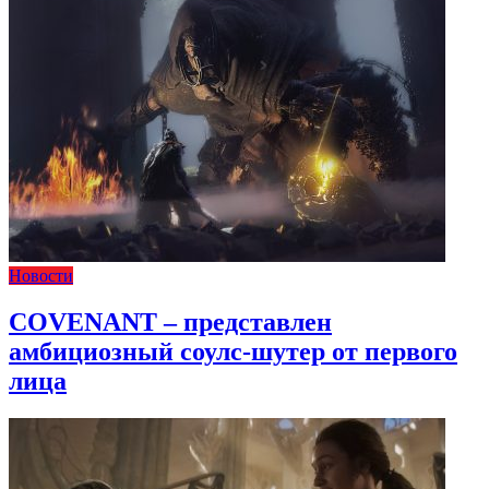
Новости
COVENANT – представлен
амбициозный соулс-шутер от первого
лица