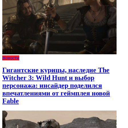
Новости
Гигантские курицы, наследие The
Witcher 3: Wild Hunt и выбор
персонажа: инсайдер поделился
впечатлениями от геймплея новой
Fable