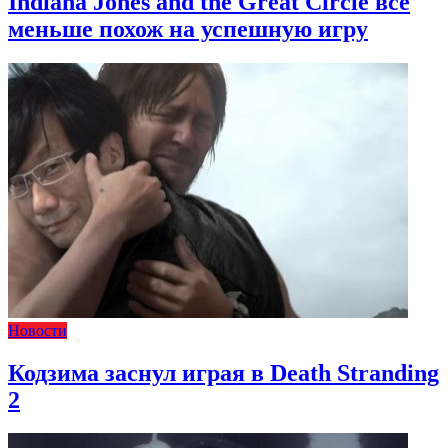
Indiana Jones and the Great Circle всё
меньше похож на успешную игру
Новости
Кодзима заснул играя в Death Stranding
2