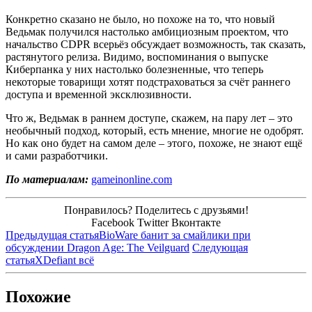
Конкретно сказано не было, но похоже на то, что новый
Ведьмак получился настолько амбициозным проектом, что
начальство CDPR всерьёз обсуждает возможность, так сказать,
растянутого релиза. Видимо, воспоминания о выпуске
Киберпанка у них настолько болезненные, что теперь
некоторые товарищи хотят подстраховаться за счёт раннего
доступа и временной эксклюзивности.
Что ж, Ведьмак в раннем доступе, скажем, на пару лет – это
необычный подход, который, есть мнение, многие не одобрят.
Но как оно будет на самом деле – этого, похоже, не знают ещё
и сами разработчики.
По материалам:
gameinonline.com
Понравилось? Поделитесь с друзьями!
Facebook
Twitter
Вконтакте
Предыдущая статья
BioWare банит за смайлики при
обсуждении Dragon Age: The Veilguard
Следующая
статья
XDefiant всё
Похожие