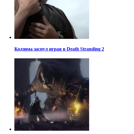
Кодзима заснул играя в Death Stranding 2