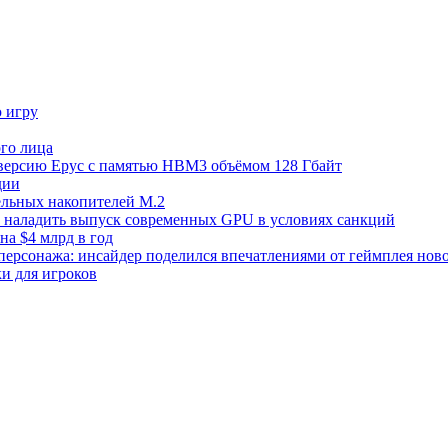
ю игру
го лица
ецверсию Epyc с памятью HBM3 объёмом 128 Гбайт
дии
тельных накопителей M.2
но наладить выпуск современных GPU в условиях санкций
на $4 млрд в год
 персонажа: инсайдер поделился впечатлениями от геймплея ново
ки для игроков