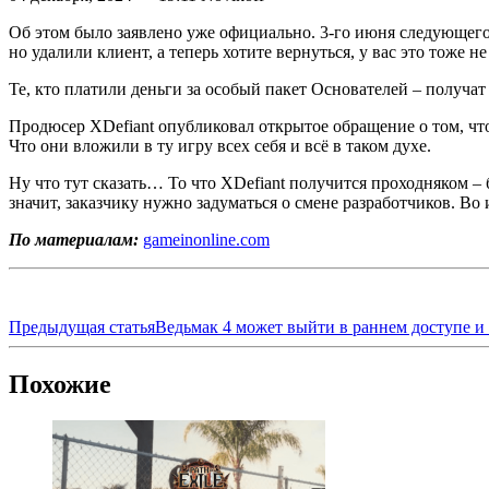
Об этом было заявлено уже официально. 3-го июня следующего г
но удалили клиент, а теперь хотите вернуться, у вас это тоже 
Те, кто платили деньги за особый пакет Основателей – получат 
Продюсер XDefiant опубликовал открытое обращение о том, что ф
Что они вложили в ту игру всех себя и всё в таком духе.
Ну что тут сказать… То что XDefiant получится проходняком – 
значит, заказчику нужно задуматься о смене разработчиков. Во 
По материалам:
gameinonline.com
Предыдущая статья
Ведьмак 4 может выйти в раннем доступе 
Похожие