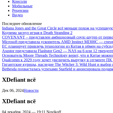
Консоли
Мобильные
Рецензии
Видео
Последнее обновление
Indiana Jones and the Great Circle всё меньше похож на успешну
Кодзима заснул играя в Death Stranding 2
COVENANT – представлен амбициозный соулс-шутер от перво
Microsoft представила ускоритель AMD Instinct MI300C — сп
ЕС планирует привлечь технологии из Китая в обмен на субси
Asustor представила Flashstor Gen2 — NAS на 6 или 12 твердо
Основатель Moore Threads Technology верит, что в Китае мож
Qualcomm к 2029 году хочет увеличить выручку в сегменте ПК 
Гигантские курицы, наследие The Witcher 3: Wild Hunt и выбор
Bethesda похвасталась успехами Starfield и анонсировала подар
XDefiant всё
Дек 06, 2024
Новости
XDefiant всё
04 декабря, 2024 — 19:11
Novikoff