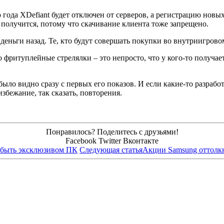
ода XDefiant будет отключен от серверов, а регистрацию новых 
не получится, потому что скачивание клиента тоже запрещено.
деньги назад. Те, кто будут совершать покупки во внутриигровом
ритуплейные стрелялки – это непросто, что у кого-то получается
было видно сразу с первых его показов. И если какие-то разраб
избежание, так сказать, повторения.
Понравилось? Поделитесь с друзьями!
Facebook
Twitter
Вконтакте
и быть эксклюзивом ПК
Следующая статья
Акции Samsung оттолкн