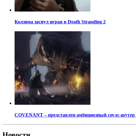
Кодзима заснул играя в Death Stranding 2
COVENANT – представлен амбициозный соулс-шутер о
Новости