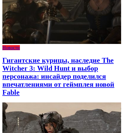
Новости
Гигантские курицы, наследие The
Witcher 3: Wild Hunt и выбор
персонажа: инсайдер поделился
впечатлениями от геймплея новой
Fable