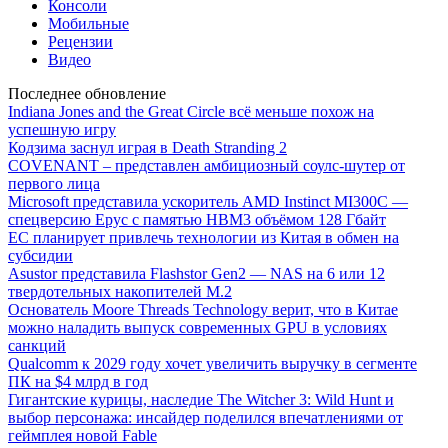
Консоли
Мобильные
Рецензии
Видео
Последнее обновление
Indiana Jones and the Great Circle всё меньше похож на
успешную игру
Кодзима заснул играя в Death Stranding 2
COVENANT – представлен амбициозный соулс-шутер от
первого лица
Microsoft представила ускоритель AMD Instinct MI300C —
спецверсию Epyc с памятью HBM3 объёмом 128 Гбайт
ЕС планирует привлечь технологии из Китая в обмен на
субсидии
Asustor представила Flashstor Gen2 — NAS на 6 или 12
твердотельных накопителей M.2
Основатель Moore Threads Technology верит, что в Китае
можно наладить выпуск современных GPU в условиях
санкций
Qualcomm к 2029 году хочет увеличить выручку в сегменте
ПК на $4 млрд в год
Гигантские курицы, наследие The Witcher 3: Wild Hunt и
выбор персонажа: инсайдер поделился впечатлениями от
геймплея новой Fable