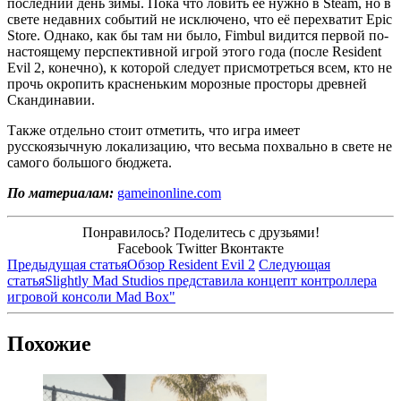
последний день зимы. Пока что ловить её нужно в Steam, но в
свете недавних событий не исключено, что её перехватит Epic
Store. Однако, как бы там ни было, Fimbul видится первой по-
настоящему перспективной игрой этого года (после Resident
Evil 2, конечно), к которой следует присмотреться всем, кто не
прочь окропить красненьким морозные просторы древней
Скандинавии.
Также отдельно стоит отметить, что игра имеет
русскоязычную локализацию, что весьма похвально в свете не
самого большого бюджета.
По материалам:
gameinonline.com
Понравилось? Поделитесь с друзьями!
Facebook
Twitter
Вконтакте
Предыдущая статья
Обзор Resident Evil 2
Следующая
статья
Slightly Mad Studios представила концепт контроллера
игровой консоли Mad Box"
Похожие