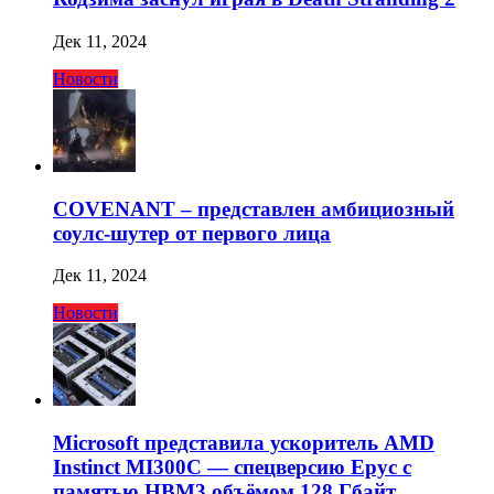
Дек 11, 2024
Новости
COVENANT – представлен амбициозный
соулс-шутер от первого лица
Дек 11, 2024
Новости
Microsoft представила ускоритель AMD
Instinct MI300C — спецверсию Epyc с
памятью HBM3 объёмом 128 Гбайт