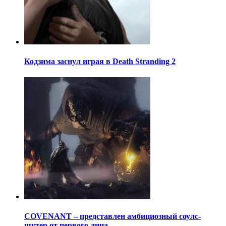
Кодзима заснул играя в Death Stranding 2
COVENANT – представлен амбициозный соулс-
шутер от первого лица