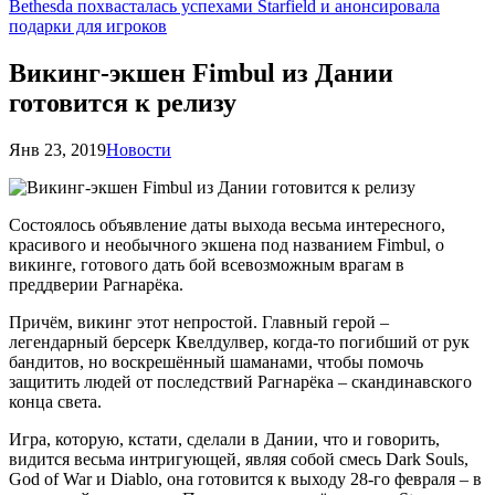
Bethesda похвасталась успехами Starfield и анонсировала
подарки для игроков
Викинг-экшен Fimbul из Дании
готовится к релизу
Янв 23, 2019
Новости
Состоялось объявление даты выхода весьма интересного,
красивого и необычного экшена под названием Fimbul, о
викинге, готового дать бой всевозможным врагам в
преддверии Рагнарёка.
Причём, викинг этот непростой. Главный герой –
легендарный берсерк Квелдулвер, когда-то погибший от рук
бандитов, но воскрешённый шаманами, чтобы помочь
защитить людей от последствий Рагнарёка – скандинавского
конца света.
Игра, которую, кстати, сделали в Дании, что и говорить,
видится весьма интригующей, являя собой смесь Dark Souls,
God of War и Diablo, она готовится к выходу 28-го февраля – в